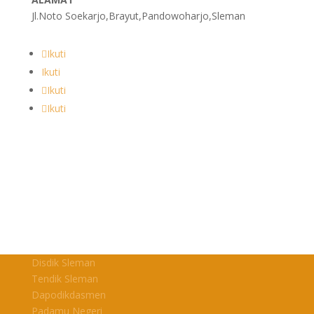
Jl.Noto Soekarjo,Brayut,Pandowoharjo,Sleman
Ikuti
Ikuti
Ikuti
Ikuti
Disdik Sleman
Tendik Sleman
Dapodikdasmen
Padamu Negeri