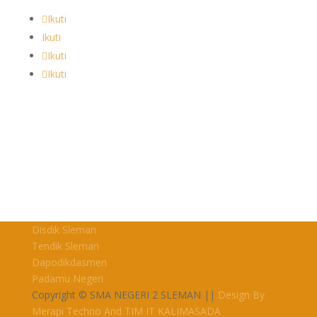
Ikuti
Ikuti
Ikuti
Ikuti
Disdik Sleman
Tendik Sleman
Dapodikdasmen
Padamu Negeri
Copyright © SMA NEGERI 2 SLEMAN ||
Design By
Merapi Techno And TIM IT KALIMASADA