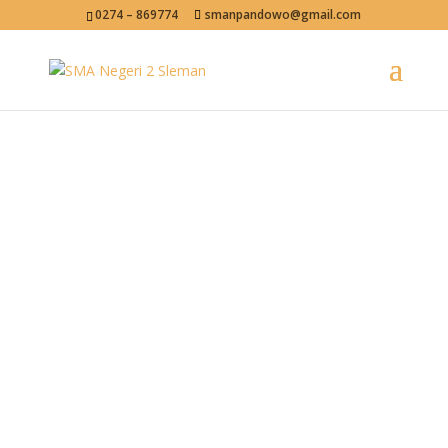
0274 – 869774
smanpandowo@gmail.com