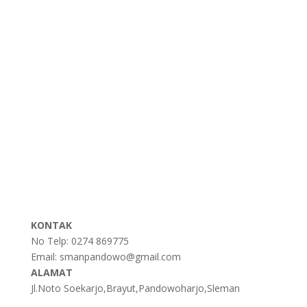
Dapodikdasmen
Padamu Negeri
KONTAK
No Telp: 0274 869775
Email: smanpandowo@gmail.com
ALAMAT
Jl.Noto Soekarjo,Brayut,Pandowoharjo,Sleman