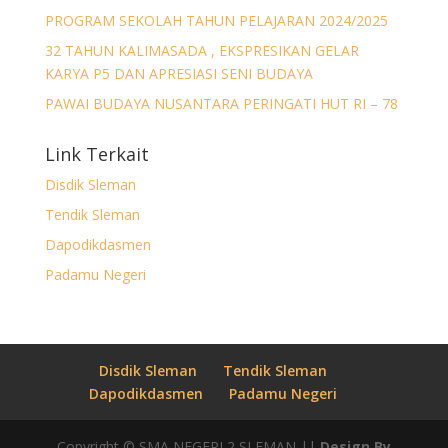
PROGRAM SEKOLAH TAHUN PELAJARAN 2024/2025
32 TAHUN KALIMASADA , EKSPRESIKAN GELAR
KARYA P5 DAN APRESIASI SENI BUDAYA
PAWAI BUDAYA NUSANTARA PERINGATI HUT RI – 78
Link Terkait
Disdik Sleman
Tendik Sleman
Dapodikdasmen
Padamu Negeri
Disdik Sleman
Tendik Sleman
Dapodikdasmen
Padamu Negeri
Copyright © SMA NEGERI 2 SLEMAN ||
Design By