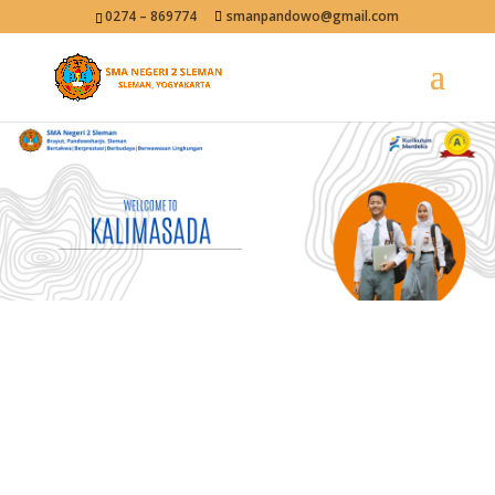
0274 – 869774
smanpandowo@gmail.com