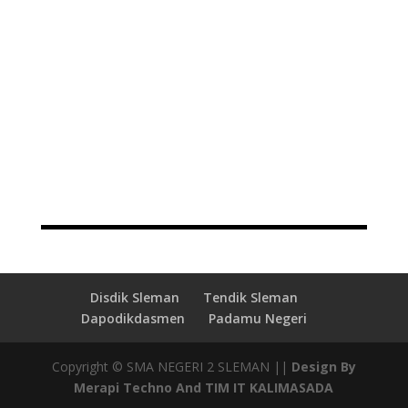
Disdik Sleman
Tendik Sleman
Dapodikdasmen
Padamu Negeri
Copyright © SMA NEGERI 2 SLEMAN ||
Design By
Merapi Techno And TIM IT KALIMASADA