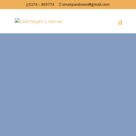
0274 – 869774
smanpandowo@gmail.com