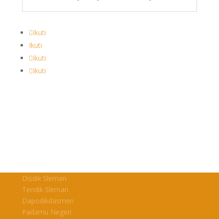
Ikuti
Ikuti
Ikuti
Ikuti
Disdik Sleman
Tendik Sleman
Dapodikdasmen
Padamu Negeri